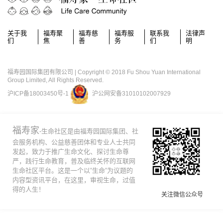
关于我
福寿聚
福寿慈
福寿服
联系我
法律声
们
焦
善
务
们
明
福寿园国际集团有限公司 | Copyright © 2018 Fu Shou Yuan International
Group Limited, All Rights Reserved.
沪ICP备18003450号-1
沪公网安备31010102007929
福寿家
-生命社区是由福寿园国际集团、社
会服务机构、公益慈善团体和专业人士共同
发起，致力于推广生命文化、探讨生命尊
严，践行生命教育，普及临终关怀的互联网
生命社区平台。这是一个以“生命“为议题的
内容型资讯平台，在这里，审视生命，过值
得的人生！
关注微信公众号