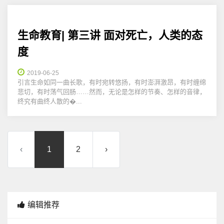
生命教育| 第三讲 面对死亡，人类的态
度
2019-06-25
引言生命如同一曲长歌，有时宛转悠扬，有时澎湃激昂，有时缠绵
悲切，有时荡气回肠……然而，无论是怎样的节奏、怎样的音律，
终究有曲终人散的�...
‹
1
2
›
编辑推荐